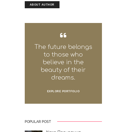
ABOUT AUTHOR
The future belongs
to those who
believe in the
beauty of their
dreams.
EXPLORE PORTFOLIO
POPULAR POST