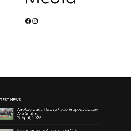
Facebook
Instagram
TikTok
ATEST NEWS
Απολογισμός Πασχαλινών Διοργανώσεων
Ακαδημίας
19 April, 2026
Ιστορική στιγμή για την ΑΛΑΝΑ:…