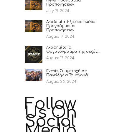
News: Προγραμμα
Προπονησεων
July 19, 2024
Ακαδημία: Εξειδικευμένα
Προγράμματα
Προπονήσεων
August 17, 2024
Ακαδημία: Το
Οργανόγραμμα της σεζόν…
August 17, 2024
Events: Συμμετοχή σε
Πανελλήνια Τουρνουά
August 26, 2024
Follow
Us On
Social
Media