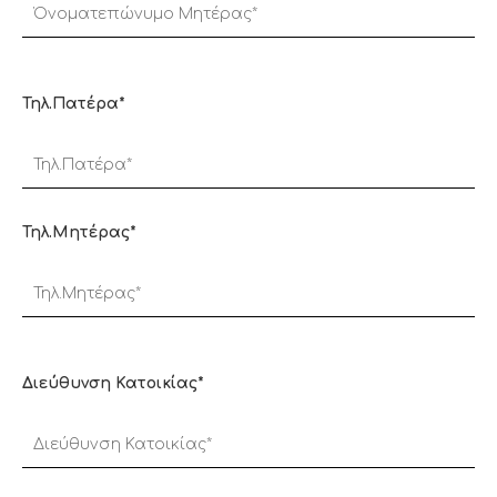
Τηλ.Πατέρα*
Τηλ.Μητέρας*
Διεύθυνση Κατοικίας*