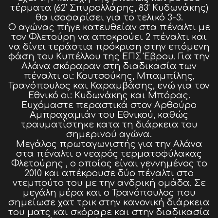
τέρματα (62’ Σπυρολλάρης, 83’ Κυδωνάκης)
θα ισοφαρίσει για το τελικό 3-3.
Ο αγώνας πήγε κατευθείαν στα πέναλτι με
τον Φλετούρη να αποκρούει 2 πέναλτι και
να δίνει τεράστια πρόκριση στην επόμενη
φάση του Κυπέλλου της ΕΠΣ Έβρου. Για την
Αλάνα σκόραραν στη διαδικασία των
πέναλτι οι: Κουτσούκης, Μπαμπίλης,
Τρανόπουλος και Καραμβάσης, ενώ για τον
Εθνικό οι: Κυδωνάκης και Μπόρας.
Ευχόμαστε περαστικά στον Αρθούρο
Αμπραχαμιάν του Εθνικού, καθώς
τραυματίστηκε κατα τη διάρκεια του
σημερινού αγώνα.
Μεγάλος πρωταγωνιστής για την Αλάνα
στα πέναλτι ο νεαρός τερματοφύλακας
Φλετούρης , ο οποίος είναι γεννημένος το
2010 και απέκρουσε δύο πέναλτι στο
ντεμπούτο του με την ανδρική ομάδα. Σε
μεγάλη μέρα και ο Τρανόπουλος που
σημείωσε χατ τρικ στην κανονική διάρκεια
του ματς και σκόραρε και στην διαδικασία